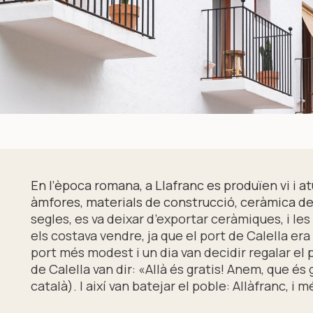
En l’època romana, a Llafranc es produïen vi i at
àmfores, materials de construcció, ceràmica de c
segles, es va deixar d’exportar ceràmiques, i l
els costava vendre, ja que el port de Calella er
port més modest i un dia van decidir regalar el 
de Calella van dir: «Allà és gratis! Anem, que és g
català). I així van batejar el poble: Allàfranc, i