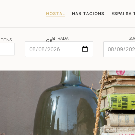
HOSTAL
HABITACIONS
ESPAI SA 
ENTRADA
SO
ADONS
CAT