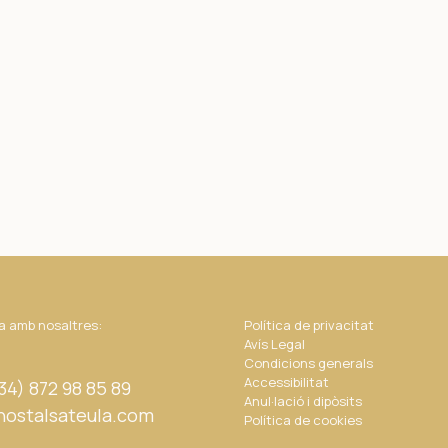
 amb nosaltres:
Política de privacitat
Avís Legal
Condicions generals
Accessibilitat
+34) 872 98 85 89
Anul·lació i dipòsits
hostalsateula.com
Política de cookies