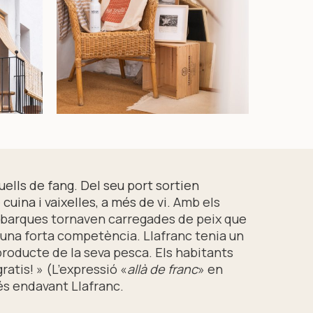
uells de fang. Del seu port sortien
uina i vaixelles, a més de vi.
Amb els
es barques tornaven carregades de peix que
a una forta competència. Llafranc tenia un
producte de la seva pesca. Els habitants
ratis! » (L’expressió «
allà de franc
» en
 més endavant Llafranc.