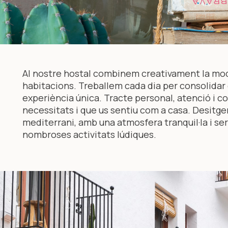
Al nostre hostal combinem creativament la moder
habitacions. T
reballem cada dia per consolidar 
experiència única. Tracte personal, atenció i cor
necessitats i que us sentiu com a casa. D
esitge
mediterrani, amb una atmosfera tranquil·la i ser
nombroses activitats lúdiques.